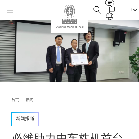
Contact
Galaxy
必
维
助
力
中
车
株
机
首
台
交
流
首页
新闻
传
动
电
新闻报道
力
机
车