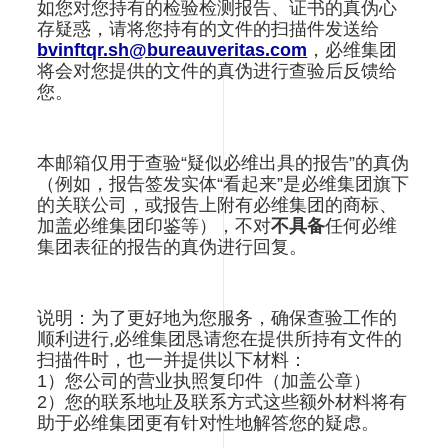
如您对您持有的检验检测报告、证书的真伪心
存疑惑，请将您持有的文件的扫描件发送给
bvinftqr.sh@bureauveritas.com
，必维集团
将会对您提供的文件的真伪进行查验后反馈给
您。
本邮箱仅用于查验“疑似必维出具的报告”的真伪
（例如，报告签发实体“看起来”是必维集团旗下
的关联公司，或报告上附有必维集团的商标、
加盖必维集团印鉴等），不对
不具备
任何必维
集团表征的报告的真伪进行回复。
说明：为了更好地为您服务，确保查验工作的
顺利进行,必维集团恳请您在提供所持有文件的
扫描件时，也一并提供以下材料：
1）您公司的营业执照复印件（加盖公章）
2）您的联系地址及联系方式这些额外材料将有
助于必维集团更有针对性地解答您的疑虑。