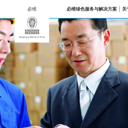
必维
必维绿色服务与解决方案
关
定
制
审
核