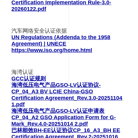
Certification Implementation Rule-3.0-
20260122.pdf
汽车网络安全认证依据
UN Regulations (Addenda to the 1958
Agreement) | UNECE
https://www.iso.org/home.html
海湾认证
GCC认证规则
海湾低压电气产品GSO-LV认证协议-
CP_04_A3 BV LCIE China-GSO
Certification Agreement_Rev.3.0-20251104
1.pdf
海湾低压电气产品GSO-LV认证申请表
CP_04_A2 GSO Application Form for G-
Mark_Rev.4.0-20251014 2.pdf
巴林能效BH-EE认证协议CP_16_A3_BH EE
Certification Agreement_Rev.2-20251016